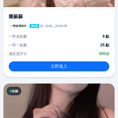
樂蘇蘇
ID: i349_300978
一對多等待中
i349
一對多點數
6 點
一對一點數
25 點
滿意度評分
100分
立即進入
在線