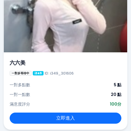
六六美
ID: i349_301606
一對多等待中
i349
一對多點數
5 點
一對一點數
20 點
滿意度評分
100分
立即進入