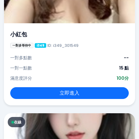
小紅包
ID: i349_301549
一對多等待中
i349
一對多點數
--
一對一點數
15 點
滿意度評分
100分
立即進入
在線