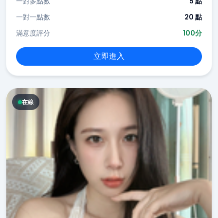
一對多點數
5 點
一對一點數
20 點
滿意度評分
100分
立即進入
在線