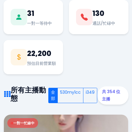
31
130
一對一等待中
通話/忙碌中
22,200
預估目前營業額
所有主播動
共 354 位
全
530my1cc
i349
態
部
主播
一對一忙線中