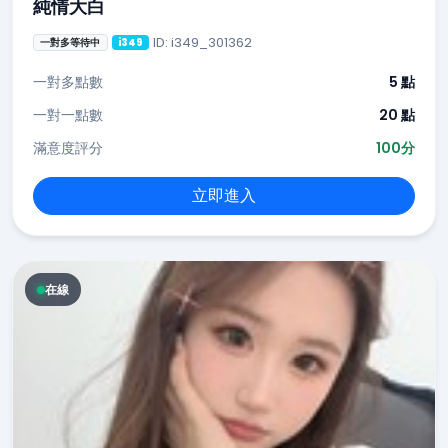
純情大白
ID: i349_301362
一對多等待中
i349
一對多點數
5 點
一對一點數
20 點
滿意度評分
100分
立即進入
在線