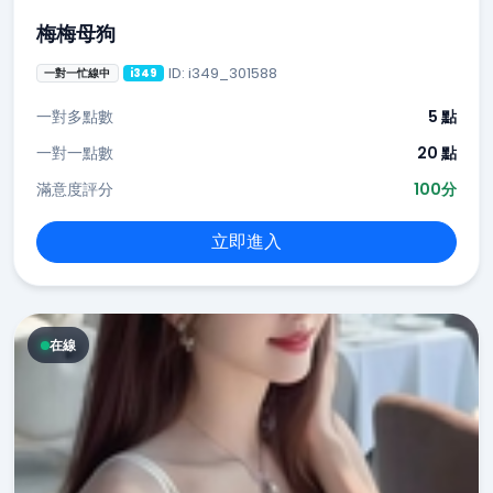
梅梅母狗
ID: i349_301588
一對一忙線中
i349
一對多點數
5 點
一對一點數
20 點
滿意度評分
100分
立即進入
在線