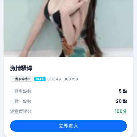
激情騷婦
ID: i349_300750
一對多等待中
i349
一對多點數
5 點
一對一點數
20 點
滿意度評分
100分
立即進入