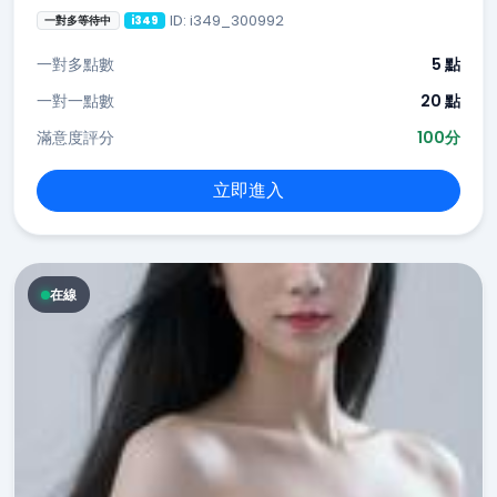
ID: i349_300992
一對多等待中
i349
一對多點數
5 點
一對一點數
20 點
滿意度評分
100分
立即進入
在線