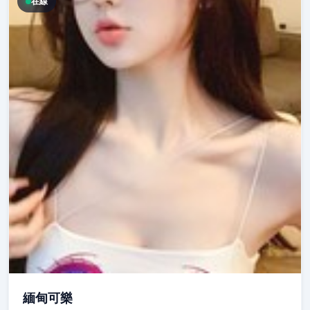
在線
緬甸可樂