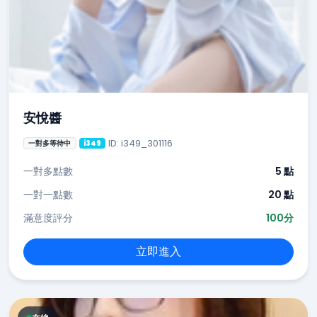
安悅醬
ID: i349_301116
一對多等待中
i349
一對多點數
5 點
一對一點數
20 點
滿意度評分
100分
立即進入