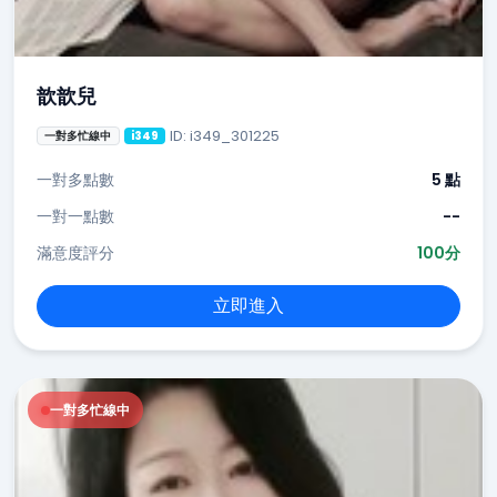
歆歆兒
ID: i349_301225
一對多忙線中
i349
一對多點數
5 點
一對一點數
--
滿意度評分
100分
立即進入
一對多忙線中