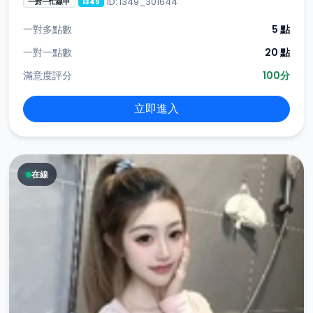
ID: i349_301644
一對一忙線中
i349
一對多點數
5 點
一對一點數
20 點
滿意度評分
100分
立即進入
在線