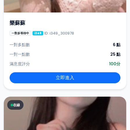
樂蘇蘇
ID: i349_300978
一對多等待中
i349
一對多點數
6 點
一對一點數
25 點
滿意度評分
100分
立即進入
在線