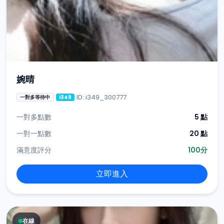
婉晴
ID: i349_300777
一對多等待中
i349
一對多點數
5 點
一對一點數
20 點
滿意度評分
100分
立即進入
在線