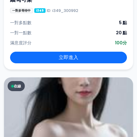
ID: i349_300992
一對多等待中
i349
一對多點數
5 點
一對一點數
20 點
滿意度評分
100分
立即進入
在線