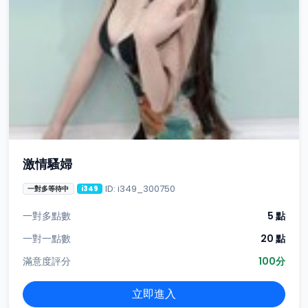
激情騷婦
ID: i349_300750
一對多等待中
i349
一對多點數
5 點
一對一點數
20 點
滿意度評分
100分
立即進入