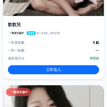
歆歆兒
ID: i349_301225
一對多忙線中
i349
一對多點數
5 點
一對一點數
--
滿意度評分
100分
立即進入
一對多忙線中