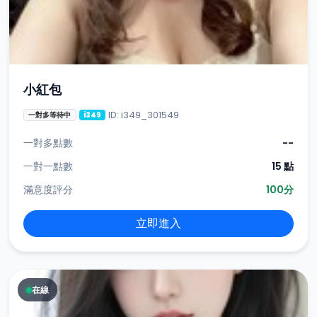
小紅包
ID: i349_301549
一對多等待中
i349
一對多點數
--
一對一點數
15 點
滿意度評分
100分
立即進入
在線