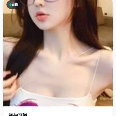
在線
緬甸可樂