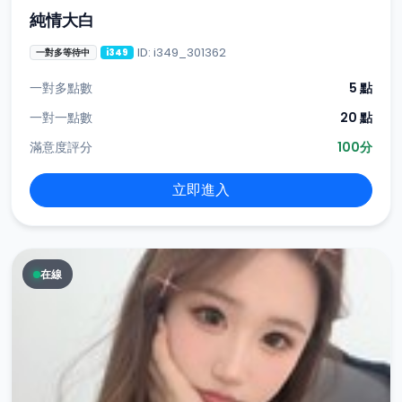
純情大白
ID: i349_301362
一對多等待中
i349
一對多點數
5 點
一對一點數
20 點
滿意度評分
100分
立即進入
在線