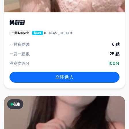
樂蘇蘇
ID: i349_300978
一對多等待中
i349
一對多點數
6 點
一對一點數
25 點
滿意度評分
100分
立即進入
在線