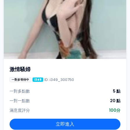
激情騷婦
ID: i349_300750
一對多等待中
i349
一對多點數
5 點
一對一點數
20 點
滿意度評分
100分
立即進入