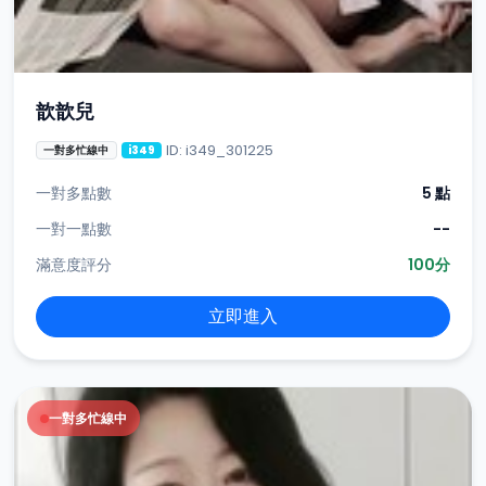
歆歆兒
ID: i349_301225
一對多忙線中
i349
一對多點數
5 點
一對一點數
--
滿意度評分
100分
立即進入
一對多忙線中