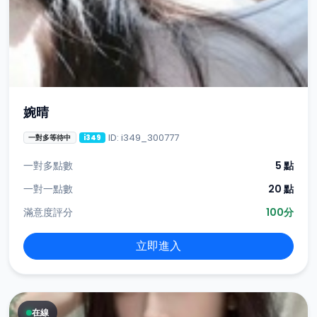
婉晴
ID: i349_300777
一對多等待中
i349
一對多點數
5 點
一對一點數
20 點
滿意度評分
100分
立即進入
在線