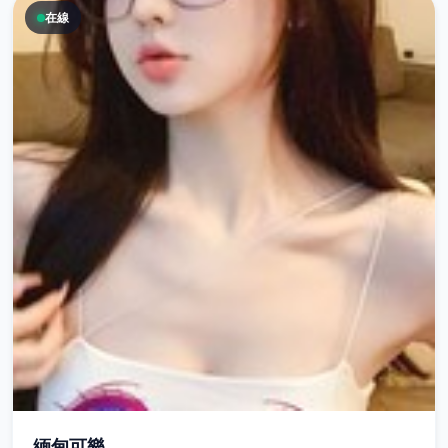
在線
緬甸可樂