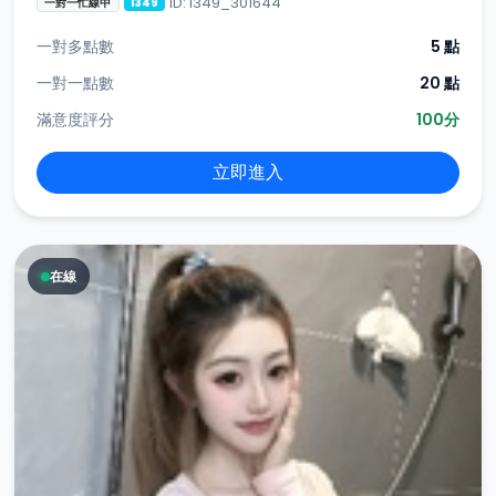
ID: i349_301644
一對一忙線中
i349
一對多點數
5 點
一對一點數
20 點
滿意度評分
100分
立即進入
在線