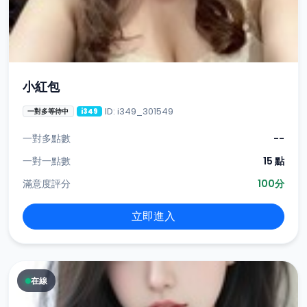
小紅包
ID: i349_301549
一對多等待中
i349
一對多點數
--
一對一點數
15 點
滿意度評分
100分
立即進入
在線