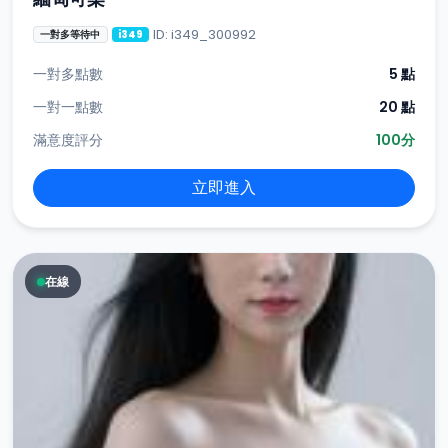
ID: i349_300992
一對多等待中
i349
一對多點數
5 點
一對一點數
20 點
滿意度評分
100分
立即進入
在線