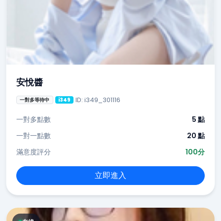
安悅醬
ID: i349_301116
一對多等待中
i349
一對多點數
5 點
一對一點數
20 點
滿意度評分
100分
立即進入