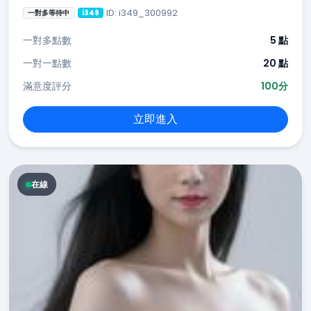
ID: i349_300992
一對多等待中
i349
一對多點數
5 點
一對一點數
20 點
滿意度評分
100分
立即進入
在線