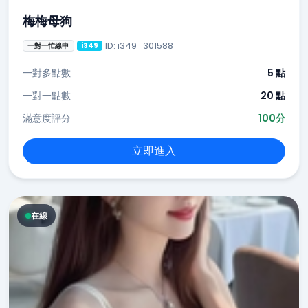
梅梅母狗
ID: i349_301588
一對一忙線中
i349
一對多點數
5 點
一對一點數
20 點
滿意度評分
100分
立即進入
在線