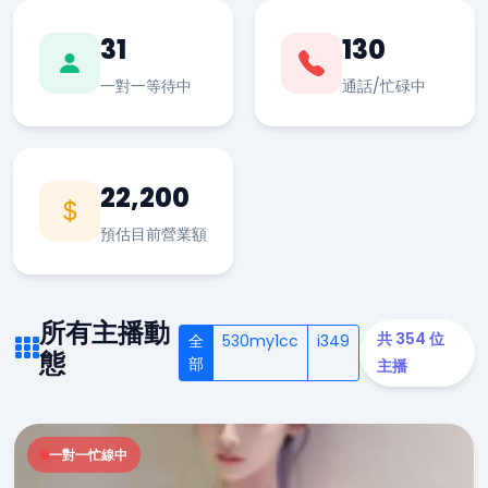
31
130
一對一等待中
通話/忙碌中
22,200
預估目前營業額
所有主播動
共 354 位
全
530my1cc
i349
態
部
主播
一對一忙線中