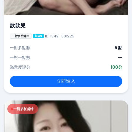
歆歆兒
ID: i349_301225
一對多忙線中
i349
一對多點數
5 點
一對一點數
--
滿意度評分
100分
立即進入
一對多忙線中