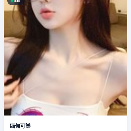
在線
緬甸可樂