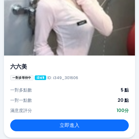
六六美
ID: i349_301606
一對多等待中
i349
一對多點數
5 點
一對一點數
20 點
滿意度評分
100分
立即進入