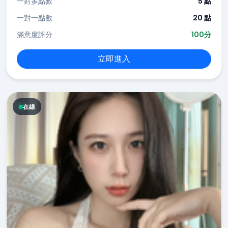
一對多點數
5 點
一對一點數
20 點
滿意度評分
100分
立即進入
在線