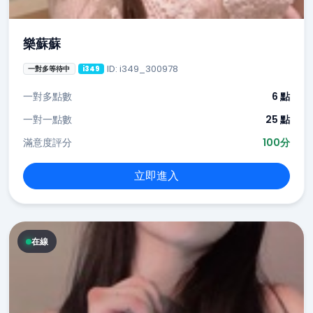
樂蘇蘇
ID: i349_300978
一對多等待中
i349
一對多點數
6 點
一對一點數
25 點
滿意度評分
100分
立即進入
在線