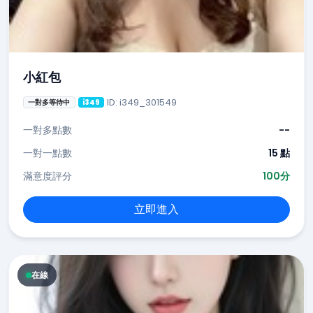
小紅包
ID: i349_301549
一對多等待中
i349
一對多點數
--
一對一點數
15 點
滿意度評分
100分
立即進入
在線