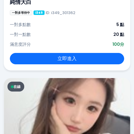
純情大白
ID: i349_301362
一對多等待中
i349
一對多點數
5 點
一對一點數
20 點
滿意度評分
100分
立即進入
在線