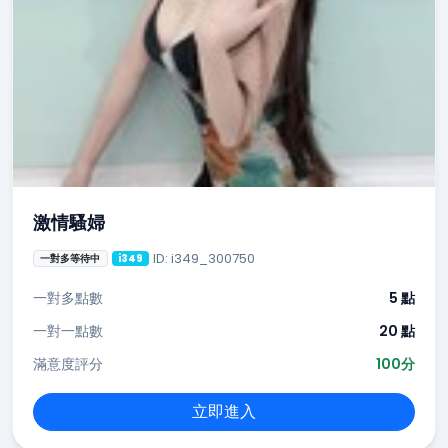
激情騷婦
ID: i349_300750
一對多等待中
i349
一對多點數
5 點
一對一點數
20 點
滿意度評分
100分
立即進入